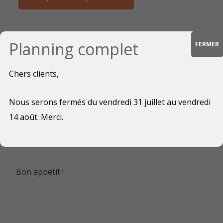
Planning complet
FERMER
Description
Chers clients,
Saladier pour trois à quatre personnes (pour six
Nous serons fermés du vendredi 31 juillet au vendredi
à sept en tant qu’accompagnement)
14 août. Merci.
Bon appétit !