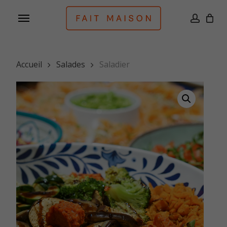
Skip
Menu
to
accoun
main
content
Accueil
Salades
Saladier