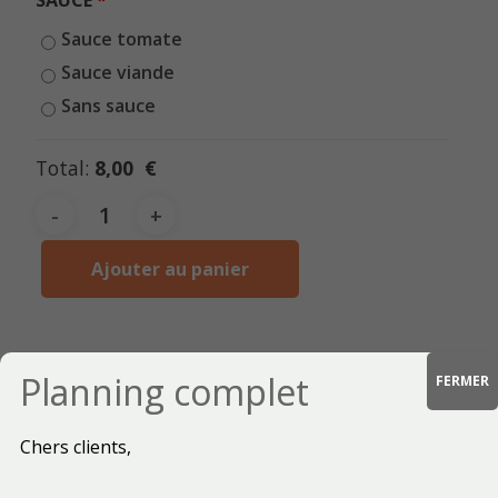
SAUCE
Sauce tomate
Sauce viande
Sans sauce
Total:
8,00 €
Ajouter au panier
Planning complet
FERMER
Description
Chers clients,