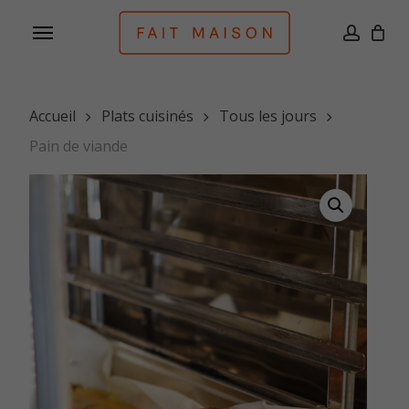
Skip
Menu
to
accoun
main
content
Accueil
Plats cuisinés
Tous les jours
Pain de viande